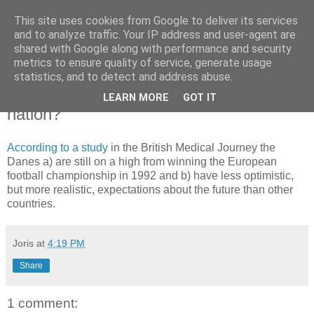
This site uses cookies from Google to deliver its services
joris gillet \ blog
and to analyze traffic. Your IP address and user-agent are
shared with Google along with performance and security
metrics to ensure quality of service, generate usage
statistics, and to detect and address abuse.
Thursday, December 28, 2006
Why are Danes the world's happiest
LEARN MORE
GOT IT
nation?
According to a study
in the British Medical Journey the
Danes a) are still on a high from winning the European
football championship in 1992 and b) have less optimistic,
but more realistic, expectations about the future than other
countries.
Joris
at
4:19 PM
Share
1 comment: